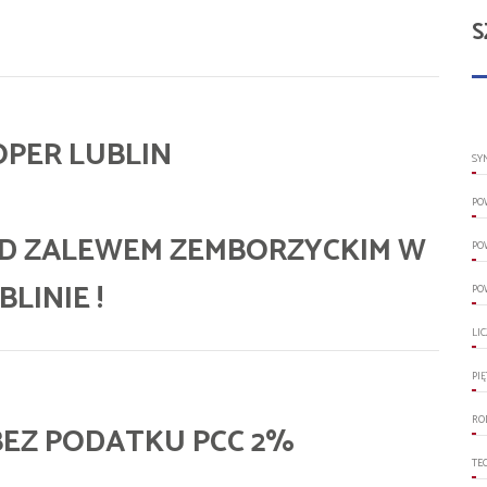
S
PER LUBLIN
SY
PO
D ZALEWEM ZEMBORZYCKIM W
PO
BLINIE !
PO
LI
PI
RO
 BEZ PODATKU PCC 2%
TE