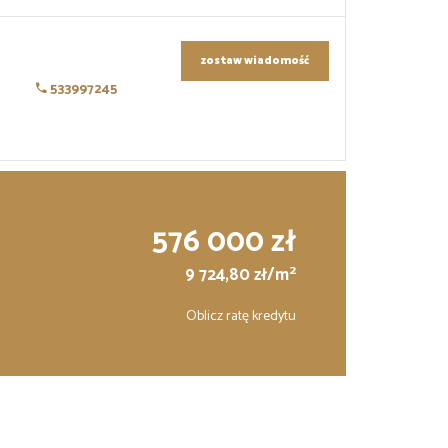
zostaw wiadomość
533997245
576 000 zł
2
9 724,80 zł/m
Oblicz ratę kredytu