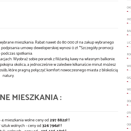
OK
IN
BA
a wybrane mieszkania. Rabat nawet do 80 000 zł na zakup wybranego
LI
 podpisania umowy deweloperskiej wynosi 0 zł. *Szczegóły promocji
 podczas spotkania.
RO
acjach. Wyobraź sobie poranek z filiżanką kawy na własnym balkonie.
spokojna okolica, a jednocześnie w zaledwie kilkanaście minut możesz
WI
 osób, które pragną połączyć komfort nowoczesnego miasta z bliskością
natury.
GA
WO
E MIESZKANIA :
DO
OT
h - 4 mieszkania wolne ceny od
297 882zł !
OG
7 sztuk wolnych - ceny od
326 796zł !