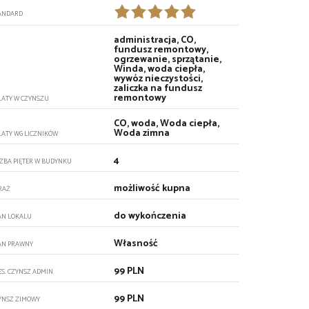
ANDARD
administracja, CO,
fundusz remontowy,
ogrzewanie, sprzątanie,
Winda, woda ciepła,
wywóz nieczystości,
zaliczka na fundusz
remontowy
ŁATY W CZYNSZU
CO, woda, Woda ciepła,
Woda zimna
ŁATY WG LICZNIKÓW
4
CZBA PIĘTER W BUDYNKU
możliwość kupna
RAŻ
do wykończenia
AN LOKALU
Własność
AN PRAWNY
99 PLN
ES. CZYNSZ ADMIN.
99 PLN
YNSZ ZIMOWY