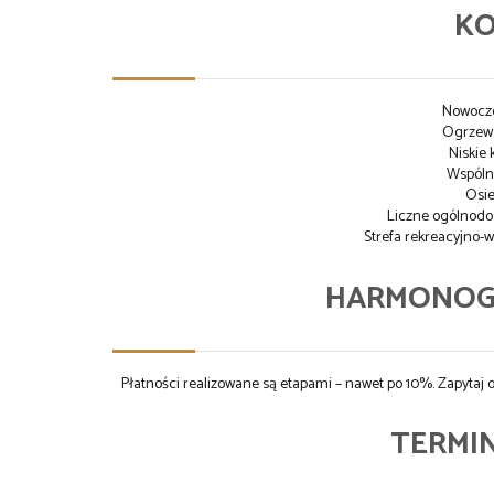
K
Nowocz
Ogrzewa
Niskie 
Wspóln
Osie
Liczne ogólnodo
Strefa rekreacyjno
HARMONOG
Płatności realizowane są etapami – nawet po 10%. Zapyta
TERMIN