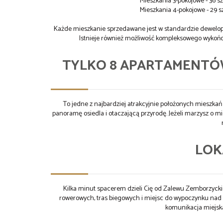
Mieszkania 3-pokojowe - 36 sz
Mieszkania 4-pokojowe - 29 s
Każde mieszkanie sprzedawane jest w standardzie dewelop
Istnieje również możliwość kompleksowego wykońc
TYLKO 8 APARTAMENTÓ
To jedne z najbardziej atrakcyjnie położonych mieszkań 
panoramę osiedla i otaczającą przyrodę. Jeżeli marzysz o m
LOK
Kilka minut spacerem dzieli Cię od Zalewu Zemborzycki
rowerowych, tras biegowych i miejsc do wypoczynku nad wo
komunikacja miejska