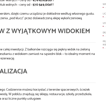
tuk- wolnych - ceny od -
476 426,40zł !
ztuk wolnych - ceny od -
570 549,00zł !
WI
erskim, dzięki czemu urządzisz je dokładnie według własnego gustu.
LI
zenia „pod klucz” przez doświadczoną ekipę wykończeniową.
US
W Z WYJĄTKOWYM WIDOKIEM
DR
PR
NI
w całej inwestycji. Z balkonów rozciąga się piękny widok na zieloną
ieszkaniu z widokiem zamiast na sąsiedni blok — to idealny moment na
rezerwację.
ALIZACJA
ego. Codziennie możesz korzystać z terenów spacerowych, ścieżek
dą. W pobliżu znajdują się sklepy, restauracje, szkoły, przedszkola,
 oraz liczne punkty usługowe.