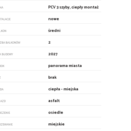
PCV 3 szyby, ciepły montaż
NA
nowe
STALACJE
średni
LKON
2
CZBA BALKONÓW
2027
K BUDOWY
panorama miasta
DOK
brak
Z
ciepła - miejska
DA
asfalt
JAZD
osiedle
OCZENIE
miejskie
RZEWANIE