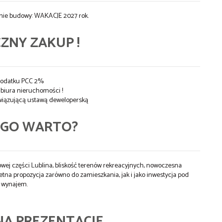
nie budowy: WAKACJE 2027 rok.
ZNY ZAKUP !
podatku PCC 2%
i biura nieruchomości !
wiązującą ustawą deweloperską
EGO WARTO?
iowej części Lublina, bliskość terenów rekreacyjnych, nowoczesna
etna propozycja zarówno do zamieszkania, jak i jako inwestycja pod
wynajem.
NA PREZENTACJĘ