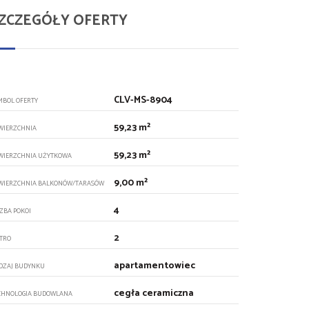
ZCZEGÓŁY OFERTY
CLV-MS-8904
MBOL OFERTY
59,23 m²
WIERZCHNIA
59,23 m²
WIERZCHNIA UŻYTKOWA
9,00 m²
WIERZCHNIA BALKONÓW/TARASÓW
4
CZBA POKOI
2
ĘTRO
apartamentowiec
DZAJ BUDYNKU
cegła ceramiczna
CHNOLOGIA BUDOWLANA