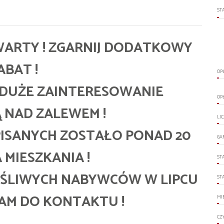
ST
TWARTY ! ZGARNIJ DODATKOWY
ABAT !
OP
 DUŻE ZAINTERESOWANIE
OP
 NAD ZALEWEM !
LI
ISANYCH ZOSTAŁO PONAD 20
GA
MIESZKANIA !
ST
ĘŚLIWYCH NABYWCÓW W LIPCU
ST
ZAM DO KONTAKTU !
MI
CZ