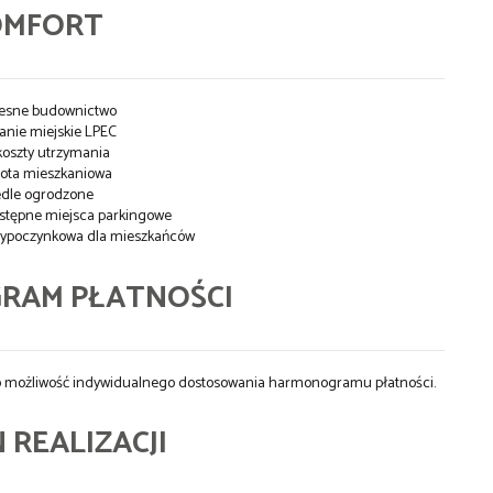
OMFORT
esne budownictwo
nie miejskie LPEC
koszty utrzymania
ota mieszkaniowa
dle ogrodzone
stępne miejsca parkingowe
-wypoczynkowa dla mieszkańców
RAM PŁATNOŚCI
j o możliwość indywidualnego dostosowania harmonogramu płatności.
 REALIZACJI