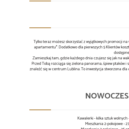
Tylko teraz możesz skorzystać z wyjątkowych promocji n
apartamentu*. Dodatkowo dla pierwszych 5 Klientów koszt
dostępne
Zamieszkaj tam, gdzie każdego dnia czujesz się jak na wak
Przed Tobą rozciąga się zielona panorama, śpiew ptaków i 
znaleźć się w centrum Lublina. To inwestycja stworzona dla
NOWOCZESN
Kawalerki - kilka sztuk wolnyc
Mieszkania 2-pokojowe - 2