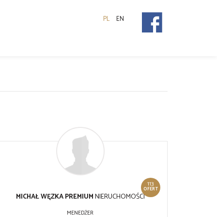
PL
EN
113
OFERT
MICHAŁ WĘZKA PREMIUM
NIERUCHOMOŚCI
MENEDŻER