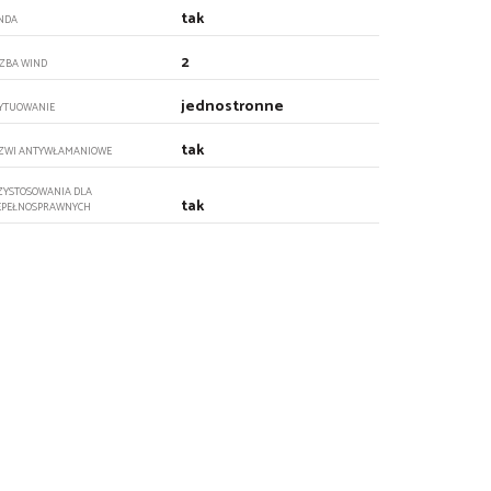
tak
NDA
2
CZBA WIND
jednostronne
YTUOWANIE
tak
ZWI ANTYWŁAMANIOWE
ZYSTOSOWANIA DLA
tak
EPEŁNOSPRAWNYCH