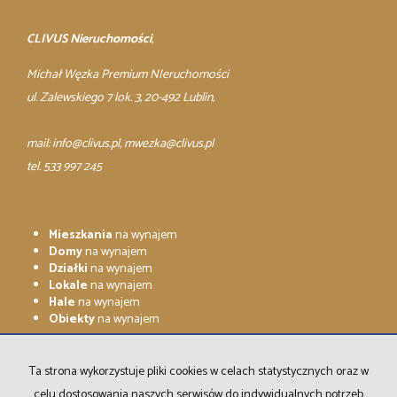
CLIVUS Nieruchomości
,
Michał Węzka Premium NIeruchomości
ul. Zalewskiego 7 lok. 3, 20-492 Lublin,
mail:
info@clivus.pl
, mwezka@clivus.pl
tel. 533 997 245
Mieszkania
na wynajem
Domy
na wynajem
Działki
na wynajem
Lokale
na wynajem
Hale
na wynajem
Obiekty
na wynajem
Mieszkania
na sprzedaż
Domy
na sprzedaż
Ta strona wykorzystuje pliki cookies w celach statystycznych oraz w
Działki
na sprzedaż
celu dostosowania naszych serwisów do indywidualnych potrzeb