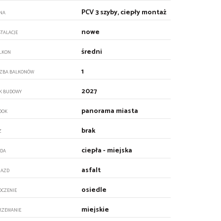
PCV 3 szyby, ciepły montaż
NA
nowe
STALACJE
średni
LKON
1
CZBA BALKONÓW
2027
K BUDOWY
panorama miasta
DOK
brak
Z
ciepła - miejska
DA
asfalt
JAZD
osiedle
OCZENIE
miejskie
RZEWANIE