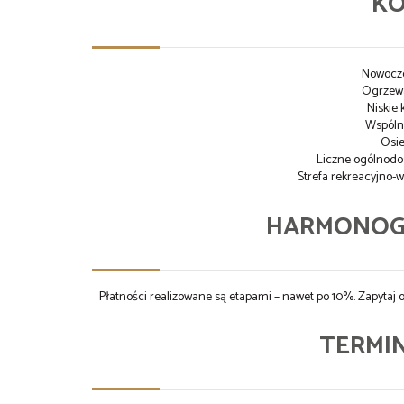
K
Nowocz
Ogrzewa
Niskie 
Wspóln
Osie
Liczne ogólnodo
Strefa rekreacyjno
HARMONOG
Płatności realizowane są etapami – nawet po 10%. Zapyta
TERMIN