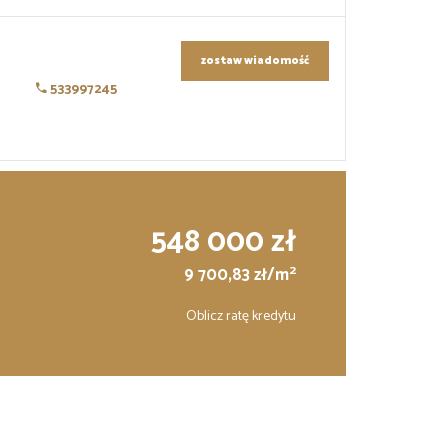
zostaw wiadomość
533997245
548 000 zł
2
9 700,83 zł/m
Oblicz ratę kredytu