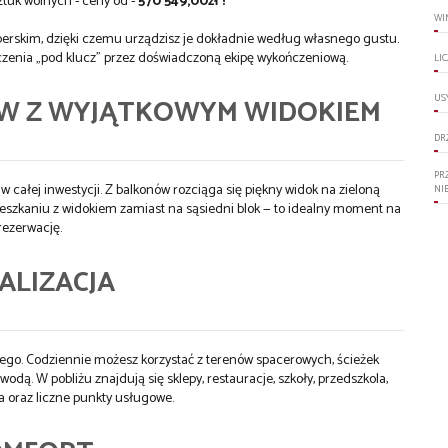
ztuk wolnych - ceny od -
570 549,00zł !
WI
erskim, dzięki czemu urządzisz je dokładnie według własnego gustu.
zenia „pod klucz” przez doświadczoną ekipę wykończeniową.
LI
US
W Z WYJĄTKOWYM WIDOKIEM
DR
PR
w całej inwestycji. Z balkonów rozciąga się piękny widok na zieloną
NI
ieszkaniu z widokiem zamiast na sąsiedni blok — to idealny moment na
rezerwację.
ALIZACJA
ego. Codziennie możesz korzystać z terenów spacerowych, ścieżek
dą. W pobliżu znajdują się sklepy, restauracje, szkoły, przedszkola,
 oraz liczne punkty usługowe.