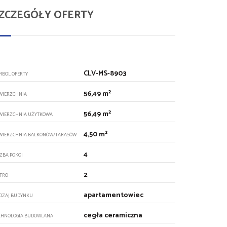
ZCZEGÓŁY OFERTY
CLV-MS-8903
MBOL OFERTY
56,49 m²
WIERZCHNIA
56,49 m²
WIERZCHNIA UŻYTKOWA
4,50 m²
WIERZCHNIA BALKONÓW/TARASÓW
4
CZBA POKOI
2
ĘTRO
apartamentowiec
DZAJ BUDYNKU
cegła ceramiczna
CHNOLOGIA BUDOWLANA