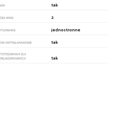
tak
NDA
2
CZBA WIND
jednostronne
YTUOWANIE
tak
ZWI ANTYWŁAMANIOWE
ZYSTOSOWANIA DLA
tak
EPEŁNOSPRAWNYCH