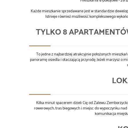
Mieszkania 4-pokojowe - 29 s
Każde mieszkanie sprzedawane jest w standardzie dewelop
Istnieje również możliwość kompleksowego wykońc
TYLKO 8 APARTAMENTÓ
To jedne z najbardziej atrakcyjnie położonych mieszkań 
panoramę osiedla i otaczającą przyrodę. Jeżeli marzysz o m
LOK
Kilka minut spacerem dzieli Cię od Zalewu Zemborzycki
rowerowych, tras biegowych i miejsc do wypoczynku nad wo
komunikacja miejska