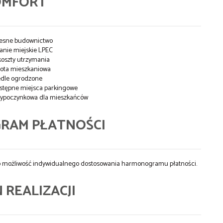
OMFORT
esne budownictwo
nie miejskie LPEC
koszty utrzymania
ota mieszkaniowa
dle ogrodzone
stępne miejsca parkingowe
-wypoczynkowa dla mieszkańców
RAM PŁATNOŚCI
j o możliwość indywidualnego dostosowania harmonogramu płatności.
 REALIZACJI