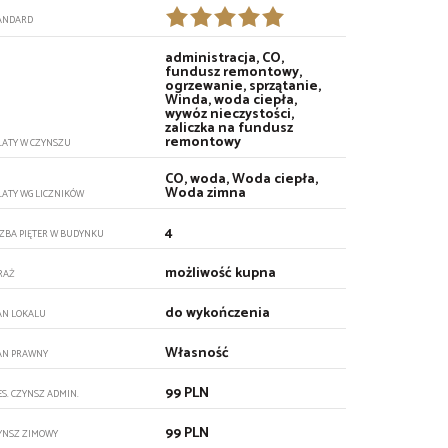
ANDARD
administracja, CO,
fundusz remontowy,
ogrzewanie, sprzątanie,
Winda, woda ciepła,
wywóz nieczystości,
zaliczka na fundusz
remontowy
ŁATY W CZYNSZU
CO, woda, Woda ciepła,
Woda zimna
ŁATY WG LICZNIKÓW
4
CZBA PIĘTER W BUDYNKU
możliwość kupna
RAŻ
do wykończenia
AN LOKALU
Własność
AN PRAWNY
99 PLN
ES. CZYNSZ ADMIN.
99 PLN
YNSZ ZIMOWY