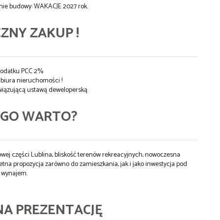
nie budowy: WAKACJE 2027 rok.
ZNY ZAKUP !
podatku PCC 2%
i biura nieruchomości !
wiązującą ustawą deweloperską
EGO WARTO?
iowej części Lublina, bliskość terenów rekreacyjnych, nowoczesna
etna propozycja zarówno do zamieszkania, jak i jako inwestycja pod
wynajem.
NA PREZENTACJĘ