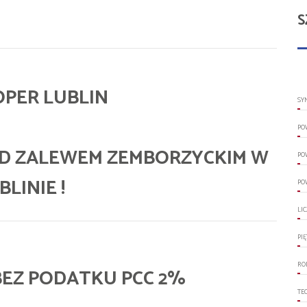
S
PER LUBLIN
SY
PO
D ZALEWEM ZEMBORZYCKIM W
PO
BLINIE !
PO
LI
PI
RO
 BEZ PODATKU PCC 2%
TE