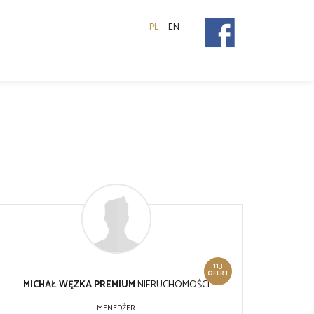
PL
EN
113
OFERT
MICHAŁ WĘZKA PREMIUM
NIERUCHOMOŚCI
MENEDŻER