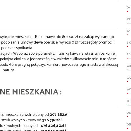
OK
IN
BA
a wybrane mieszkania. Rabat nawet do 80 000 zł na zakup wybranego
 podpisania umowy deweloperskiej wynosi 0 zł. *Szczegóły promocji
LI
 podczas spotkania.
acjach. Wyobraź sobie poranek z filiżanką kawy na własnym balkonie.
RO
spokojna okolica, a jednocześnie w zaledwie kilkanaście minut możesz
 osób, które pragną połączyć komfort nowoczesnego miasta z bliskością
WI
natury.
GA
E MIESZKANIA :
WO
DO
OT
h - 4 mieszkania wolne ceny od
297 882zł !
7 sztuk wolnych - ceny od
326 796zł !
OG
tuk- wolnych - ceny od -
476 426,40zł !