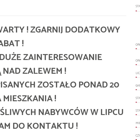
ST
TWARTY ! ZGARNIJ DODATKOWY
ABAT !
OP
 DUŻE ZAINTERESOWANIE
OP
 NAD ZALEWEM !
LI
ISANYCH ZOSTAŁO PONAD 20
GA
MIESZKANIA !
ST
ĘŚLIWYCH NABYWCÓW W LIPCU
ST
ZAM DO KONTAKTU !
MI
CZ