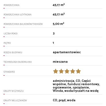
45,17 m²
POWIERZCHNIA
45,17 m²
POWIERZCHNIA UŻYTKOWA
5,00 m²
POWIERZCHNIA BALKONÓW/TARASÓW
3
LICZBA POKOI
1
PIĘTRO
apartamentowiec
RODZAJ BUDYNKU
mieszana
TECHNOLOGIA BUDOWLANA
STANDARD
administracja, CO, Części
wspólne, fundusz remontowy,
ogrzewanie, sprzątanie,
Winda, woda/ryczałt na wodę
OPŁATY W CZYNSZU
CO, prąd, woda
OPŁATY WG LICZNIKÓW