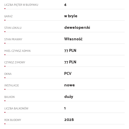
4
LICZBA PIĘTER W BUDYNKU
w bryle
GARAŻ
deweloperski
STAN LOKALU
Własność
STAN PRAWNY
77 PLN
MIES. CZYNSZ ADMIN.
77 PLN
CZYNSZ ZIMOWY
PCV
OKNA
nowe
INSTALACJE
duży
BALKON
1
LICZBA BALKONÓW
2028
ROK BUDOWY