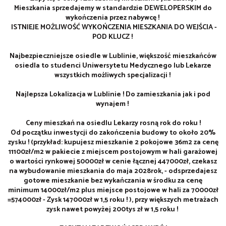
Mieszkania sprzedajemy w standardzie DEWELOPERSKIM do
wykończenia przez nabywcę !
ISTNIEJE MOŻLIWOŚĆ WYKOŃCZENIA MIESZKANIA DO WEJŚCIA -
POD KLUCZ !
Najbezpieczniejsze osiedle w Lublinie, większość mieszkańców
osiedla to studenci Uniwersytetu Medycznego lub Lekarze
wszystkich możliwych specjalizacji !
Najlepsza Lokalizacja w Lublinie ! Do zamieszkania jak i pod
wynajem !
Ceny mieszkań na osiedlu Lekarzy rosną rok do roku !
Od początku inwestycji do zakończenia budowy to około 20%
zysku ! (przykład: kupujesz mieszkanie 2 pokojowe 36m2 za cenę
11100zł/m2 w pakiecie z miejscem postojowym w hali garażowej
o wartości rynkowej 50000zł w cenie łącznej 447000zł, czekasz
na wybudowanie mieszkania do maja 2028rok, - odsprzedajesz
gotowe mieszkanie bez wykańczania w środku za cenę
minimum 14000zł/m2 plus miejsce postojowe w hali za 70000zł
=574000zł - Zysk 147000zł w 1,5 roku ! ), przy większych metrażach
zysk nawet powyżej 200tys zł w 1,5 roku !