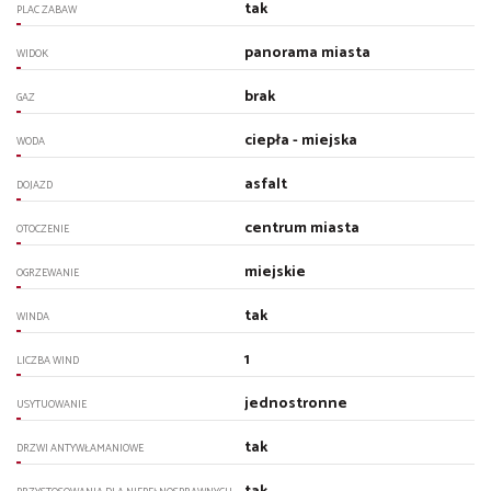
tak
PLAC ZABAW
panorama miasta
WIDOK
brak
GAZ
ciepła - miejska
WODA
asfalt
DOJAZD
centrum miasta
OTOCZENIE
miejskie
OGRZEWANIE
tak
WINDA
1
LICZBA WIND
jednostronne
USYTUOWANIE
tak
DRZWI ANTYWŁAMANIOWE