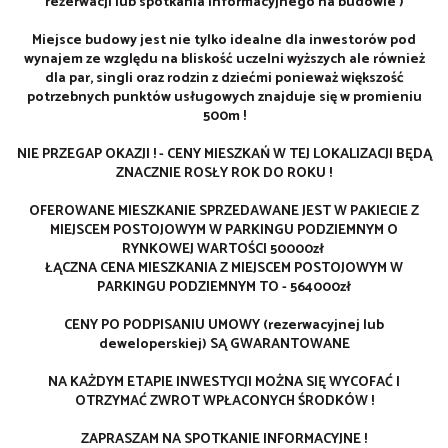
rezerwacji lub spotkania informacyjnego na budowie )
Miejsce budowy jest nie tylko idealne dla inwestorów pod
wynajem ze względu na bliskość uczelni wyższych ale również
dla par, singli oraz rodzin z dziećmi ponieważ większość
potrzebnych punktów usługowych znajduje się w promieniu
500m !
NIE PRZEGAP OKAZJI ! - CENY MIESZKAŃ W TEJ LOKALIZACJI BĘDĄ
ZNACZNIE ROSŁY ROK DO ROKU !
OFEROWANE MIESZKANIE SPRZEDAWANE JEST W PAKIECIE Z
MIEJSCEM POSTOJOWYM W PARKINGU PODZIEMNYM O
RYNKOWEJ WARTOŚCI 50000zł
ŁĄCZNA CENA MIESZKANIA Z MIEJSCEM POSTOJOWYM W
PARKINGU PODZIEMNYM TO - 564000zł
CENY PO PODPISANIU UMOWY (rezerwacyjnej lub
deweloperskiej) SĄ GWARANTOWANE
NA KAŻDYM ETAPIE INWESTYCJI MOŻNA SIĘ WYCOFAĆ I
OTRZYMAĆ ZWROT WPŁACONYCH ŚRODKÓW !
ZAPRASZAM NA SPOTKANIE INFORMACYJNE !