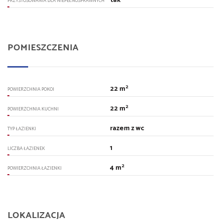
tak
PRZYSTOSOWANIA DLA NIEPEŁNOSPRAWNYCH
POMIESZCZENIA
2
22 m
POWIERZCHNIA POKOI
2
22 m
POWIERZCHNIA KUCHNI
razem z wc
TYP ŁAZIENKI
1
LICZBA ŁAZIENEK
2
4 m
POWIERZCHNIA ŁAZIENKI
LOKALIZACJA