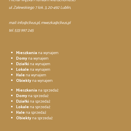
Michał Węzka Premium NIeruchomości
ul. Zalewskiego 7 lok. 3, 20-492 Lublin,
mail:
info@clivus.pl
, mwezka@clivus.pl
tel. 533 997 245
Mieszkania
na wynajem
Domy
na wynajem
Działki
na wynajem
Lokale
na wynajem
Hale
na wynajem
Obiekty
na wynajem
Mieszkania
na sprzedaż
Domy
na sprzedaż
Działki
na sprzedaż
Lokale
na sprzedaż
Hale
na sprzedaż
Obiekty
na sprzedaż