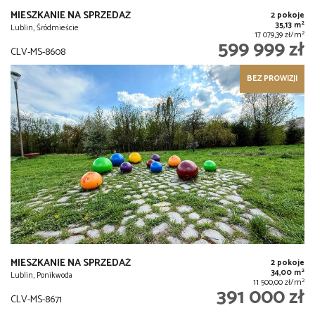
MIESZKANIE NA SPRZEDAŻ
2 pokoje
2
35,13 m
Lublin, Śródmieście
2
17 079,39 zł/m
599 999 zł
CLV-MS-8608
BEZ PROWIZJI
MIESZKANIE NA SPRZEDAŻ
2 pokoje
2
34,00 m
Lublin, Ponikwoda
2
11 500,00 zł/m
391 000 zł
CLV-MS-8671