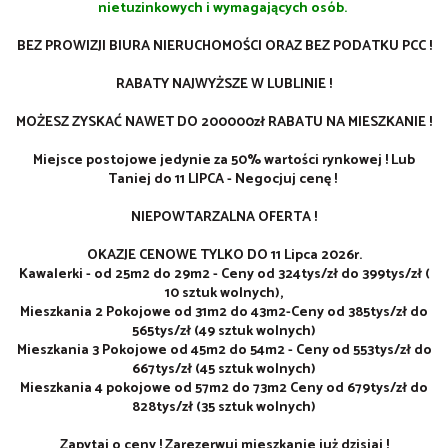
nietuzinkowych i wymagających osób.
BEZ PROWIZJI BIURA NIERUCHOMOŚCI ORAZ BEZ PODATKU PCC !
RABATY NAJWYŻSZE W LUBLINIE !
MOŻESZ ZYSKAĆ NAWET DO 200000zł RABATU NA MIESZKANIE !
Miejsce postojowe jedynie za 50% wartości rynkowej ! Lub
Taniej do 11 LIPCA - Negocjuj cenę !
NIEPOWTARZALNA OFERTA !
OKAZJE CENOWE TYLKO DO 11 Lipca 2026r.
Kawalerki - od 25m2 do 29m2 - Ceny od 324tys/zł do 399tys/zł (
10 sztuk wolnych),
Mieszkania 2 Pokojowe od 31m2 do 43m2-Ceny od 385tys/zł do
565tys/zł (49 sztuk wolnych)
Mieszkania 3 Pokojowe od 45m2 do 54m2 - Ceny od 553tys/zł do
667tys/zł (45 sztuk wolnych)
Mieszkania 4 pokojowe od 57m2 do 73m2
Ceny od
679
tys/zł do
828tys/zł (35 sztuk wolnych)
Zapytaj o ceny ! Zarezerwuj mieszkanie już dzisiaj !