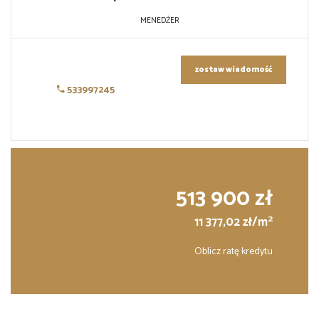
MENEDŻER
zostaw wiadomość
533997245
513 900 zł
2
11 377,02 zł/m
Oblicz ratę kredytu