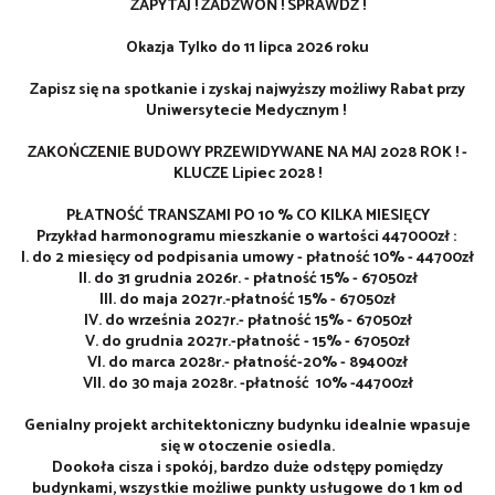
ZAPYTAJ ! ZADZWOŃ ! SPRAWDŹ !
Okazja Tylko do 11 lipca 2026 roku
Zapisz się na spotkanie i zyskaj najwyższy możliwy Rabat przy
Uniwersytecie Medycznym !
ZAKOŃCZENIE BUDOWY PRZEWIDYWANE NA MAJ 2028 ROK ! -
KLUCZE Lipiec 2028 !
PŁATNOŚĆ TRANSZAMI PO 10 % CO KILKA MIESIĘCY
Przykład harmonogramu mieszkanie o wartości 447000zł :
I. do 2 miesięcy od podpisania umowy - płatność 10% - 44700zł
II. do 31 grudnia 2026r. - płatność 15% - 67050zł
III. do maja 2027r.-płatność 15%
- 67050zł
IV. do września 2027r.- płatność 15%
- 67050zł
V. do grudnia 2027r.-płatność - 15%
- 67050zł
VI. do marca 2028r.- płatność-20% - 89400zł
VII. do 30 maja 2028r. -płatność 10% -
44700zł
Genialny projekt architektoniczny budynku idealnie wpasuje
się w otoczenie osiedla.
Dookoła cisza i spokój, bardzo duże odstępy pomiędzy
budynkami, wszystkie możliwe punkty usługowe do 1 km od