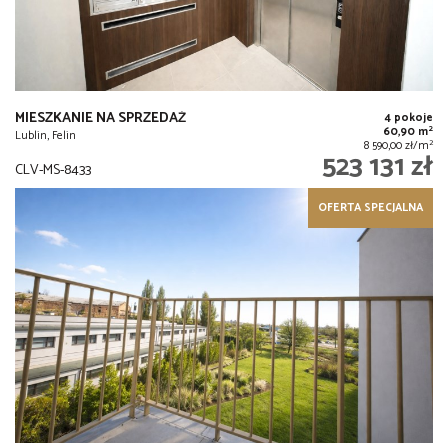
MIESZKANIE NA SPRZEDAŻ
4 pokoje
2
60,90 m
Lublin, Felin
2
8 590,00 zł/m
523 131 zł
CLV-MS-8433
OFERTA SPECJALNA