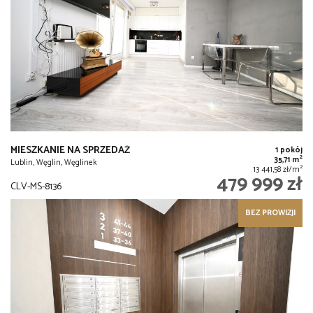
MIESZKANIE NA SPRZEDAŻ
1 pokój
2
35,71 m
Lublin, Węglin, Węglinek
2
13 441,58 zł/m
479 999 zł
CLV-MS-8136
BEZ PROWIZJI