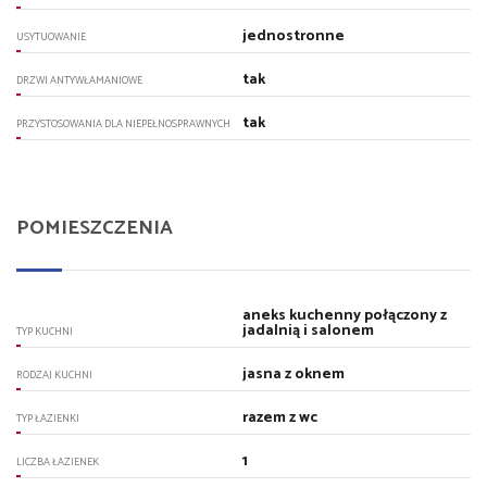
jednostronne
USYTUOWANIE
tak
DRZWI ANTYWŁAMANIOWE
tak
PRZYSTOSOWANIA DLA NIEPEŁNOSPRAWNYCH
POMIESZCZENIA
aneks kuchenny połączony z
jadalnią i salonem
TYP KUCHNI
jasna z oknem
RODZAJ KUCHNI
razem z wc
TYP ŁAZIENKI
1
LICZBA ŁAZIENEK