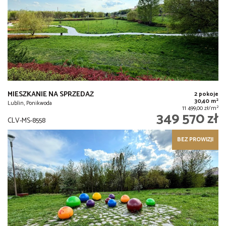
MIESZKANIE NA SPRZEDAŻ
2 pokoje
2
30,40 m
Lublin, Ponikwoda
2
11 499,00 zł/m
349 570 zł
CLV-MS-8558
BEZ PROWIZJI