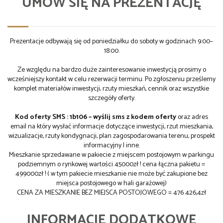
UMÓW SIĘ NA PREZENTACJĘ
Prezentacje odbywają się od poniedziałku do soboty w godzinach 9:00–
18:00.
Ze względu na bardzo duże zainteresowanie inwestycją prosimy o
wcześniejszy kontakt w celu rezerwacji terminu. Po zgłoszeniu prześlemy
komplet materiałów inwestycji, rzuty mieszkań, cennik oraz wszystkie
szczegóły oferty.
Kod oferty SMS : 1b106 – wyślij sms z kodem oferty
oraz adres
email na który wysłać informacje dotyczące inwestycji, rzut mieszkania,
wizualizacje, rzuty kondygnacji, plan zagospodarowania terenu, prospekt
informacyjny I inne.
Mieszkanie sprzedawane w pakiecie z miejscem postojowym w parkingu
podziemnym o rynkowej wartości 45000zł ! cena łączna pakietu =
499000zł ! ( w tym pakiecie mieszkanie nie może być zakupione bez
miejsca postojowego w hali garażowej)
CENA ZA MIESZKANIE BEZ MIEJSCA POSTOJOWEGO = 476 426,4zł
INFORMACJE DODATKOWE