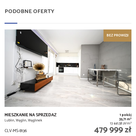
PODOBNE OFERTY
BEZ PROWIZJI
MIESZKANIE NA SPRZEDAŻ
1 pokój
2
35,71 m
Lublin, Węglin, Węglinek
2
13 441,58 zł/m
479 999 zł
CLV-MS-8136