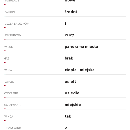
nowe
INSTALACJE
średni
BALKON
1
LICZBA BALKONÓW
2027
ROK BUDOWY
panorama miasta
WIDOK
brak
GAZ
ciepła - miejska
WODA
asfalt
DOJAZD
osiedle
OTOCZENIE
miejskie
OGRZEWANIE
tak
WINDA
2
LICZBA WIND