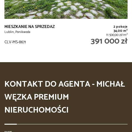
MIESZKANIE NA SPRZEDAŻ
2 pokoje
2
34,00 m
Lublin, Ponikwoda
2
11 500,00 zł/m
391 000 zł
CLV-MS-8671
KONTAKT DO AGENTA - MICHAŁ
WĘZKA PREMIUM
NIERUCHOMOŚCI