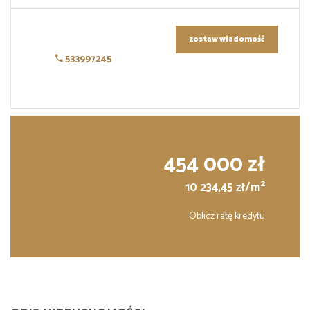
zostaw wiadomość
533997245
454 000 zł
2
10 234,45 zł/m
Oblicz ratę kredytu