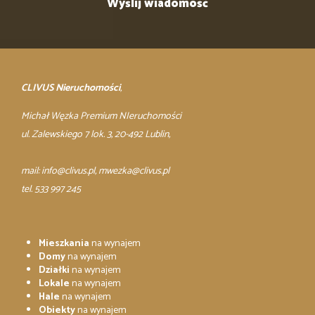
CLIVUS Nieruchomości
,
Michał Węzka Premium NIeruchomości
ul. Zalewskiego 7 lok. 3, 20-492 Lublin,
mail:
info@clivus.pl
, mwezka@clivus.pl
tel. 533 997 245
Mieszkania
na wynajem
Domy
na wynajem
Działki
na wynajem
Lokale
na wynajem
Hale
na wynajem
Obiekty
na wynajem