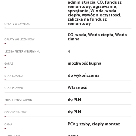
administracja, CO, fundusz
remontowy, ogrzewanie,
sprzątanie, Winda, woda
ciepła, wywóz nieczystości,
zaliczka na fundusz
remontowy
OPŁATY W CZYNSZU
CO, woda, Woda ciepła, Woda
zimna
OPŁATY WG LICZNIKÓW
4
LICZBA PIĘTER W BUDYNKU
możliwość kupna
GARAŻ
do wykończenia
STAN LOKALU
Własność
STAN PRAWNY
69 PLN
MIES. CZYNSZ ADMIN.
69 PLN
CZYNSZ ZIMOWY
PCV 3 szyby, ciepły montaż
OKNA