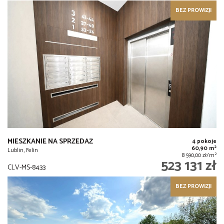
BEZ PROWIZJI
MIESZKANIE NA SPRZEDAŻ
4 pokoje
2
60,90 m
Lublin, Felin
2
8 590,00 zł/m
523 131 zł
CLV-MS-8433
BEZ PROWIZJI