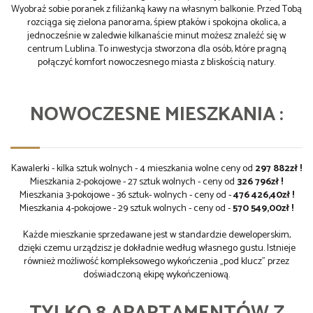
Wyobraź sobie poranek z filiżanką kawy na własnym balkonie. Przed Tobą
rozciąga się zielona panorama, śpiew ptaków i spokojna okolica, a
jednocześnie w zaledwie kilkanaście minut możesz znaleźć się w
centrum Lublina. To inwestycja stworzona dla osób, które pragną
połączyć komfort nowoczesnego miasta z bliskością natury.
NOWOCZESNE MIESZKANIA :
Kawalerki - kilka sztuk wolnych - 4 mieszkania wolne ceny od
297 882zł !
Mieszkania 2-pokojowe - 27 sztuk wolnych - ceny od
326 796zł !
Mieszkania 3-pokojowe - 36 sztuk- wolnych - ceny od -
476 426,40zł !
Mieszkania 4-pokojowe - 29 sztuk wolnych - ceny od -
570 549,00zł !
Każde mieszkanie sprzedawane jest w standardzie deweloperskim,
dzięki czemu urządzisz je dokładnie według własnego gustu. Istnieje
również możliwość kompleksowego wykończenia „pod klucz” przez
doświadczoną ekipę wykończeniową.
TYLKO 8 APARTAMENTÓW Z