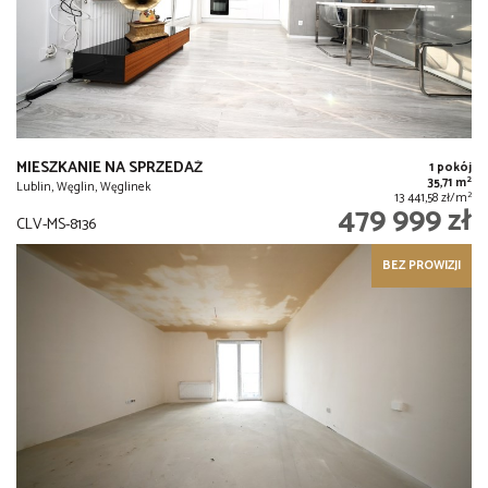
MIESZKANIE NA SPRZEDAŻ
1 pokój
2
35,71 m
Lublin, Węglin, Węglinek
2
13 441,58 zł/m
479 999 zł
CLV-MS-8136
BEZ PROWIZJI