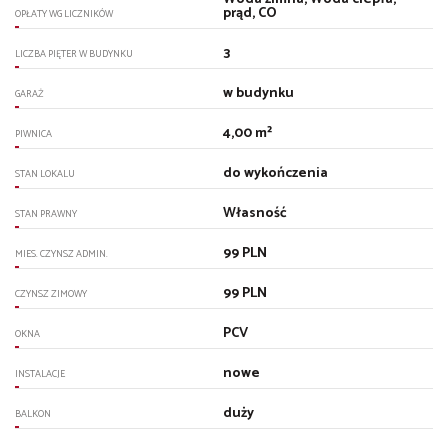
prąd, CO
OPŁATY WG LICZNIKÓW
3
LICZBA PIĘTER W BUDYNKU
w budynku
GARAŻ
4,00 m²
PIWNICA
do wykończenia
STAN LOKALU
Własność
STAN PRAWNY
99 PLN
MIES. CZYNSZ ADMIN.
99 PLN
CZYNSZ ZIMOWY
PCV
OKNA
nowe
INSTALACJE
duży
BALKON