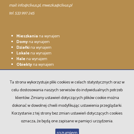
mail:
info@clivus.pl
, mwezka@clivus.pl
tel. 533 997 245
Mieszkania
na wynajem
Domy
na wynajem
Działki
na wynajem
Lokale
na wynajem
Hale
na wynajem
Obiekty
na wynajem
Mieszkania
na sprzedaż
Domy
na sprzedaż
Ta strona wykorzystuje pliki cookies w celach statystycznych oraz w
Działki
na sprzedaż
celu dostosowania naszych serwisów do indywidualnych potrzeb
Lokale
na sprzedaż
Hale
na sprzedaż
klientów. Zmiany ustawień dotyczących plików cookie można
Obiekty
na sprzedaż
dokonać w dowolnej chwili modyfikując ustawienia przeglądarki.
Korzystanie z tej strony bez zmian ustawień dotyczących cookies
oznacza, że będą one zapisane w pamięci urządzenia.
CLIVUS Nieruchomości
2026
Program dla biur nieruchomości
rozumiem
Galactica Virgo