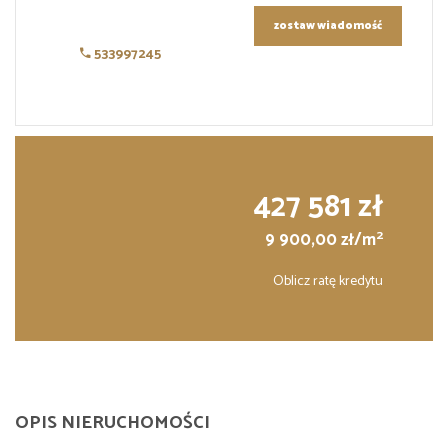
zostaw wiadomość
533997245
427 581 zł
2
9 900,00 zł/m
Oblicz ratę kredytu
OPIS NIERUCHOMOŚCI