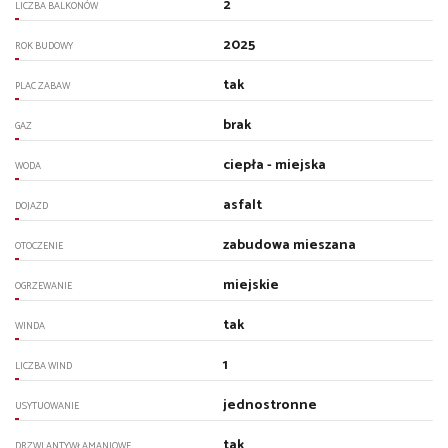
2
LICZBA BALKONÓW
2025
ROK BUDOWY
tak
PLAC ZABAW
brak
GAZ
ciepła - miejska
WODA
asfalt
DOJAZD
zabudowa mieszana
OTOCZENIE
miejskie
OGRZEWANIE
tak
WINDA
1
LICZBA WIND
jednostronne
USYTUOWANIE
tak
DRZWI ANTYWŁAMANIOWE