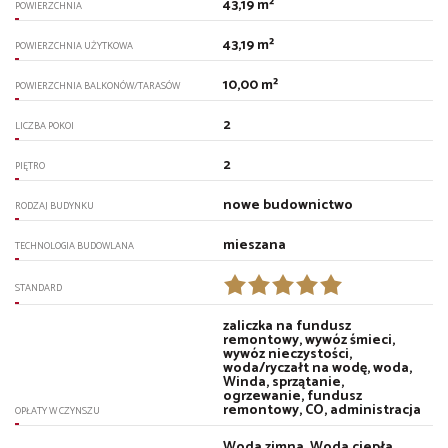
43,19 m²
POWIERZCHNIA
43,19 m²
POWIERZCHNIA UŻYTKOWA
10,00 m²
POWIERZCHNIA BALKONÓW/TARASÓW
2
LICZBA POKOI
2
PIĘTRO
nowe budownictwo
RODZAJ BUDYNKU
mieszana
TECHNOLOGIA BUDOWLANA
STANDARD
zaliczka na fundusz
remontowy, wywóz śmieci,
wywóz nieczystości,
woda/ryczałt na wodę, woda,
Winda, sprzątanie,
ogrzewanie, fundusz
remontowy, CO, administracja
OPŁATY W CZYNSZU
Woda zimna, Woda ciepła,