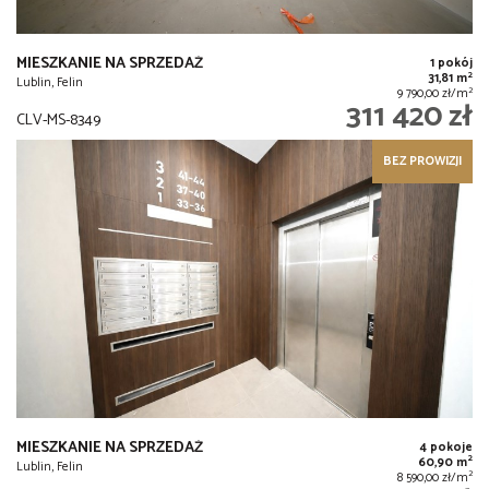
MIESZKANIE NA SPRZEDAŻ
1 pokój
2
31,81 m
Lublin, Felin
2
9 790,00 zł/m
311 420 zł
CLV-MS-8349
BEZ PROWIZJI
MIESZKANIE NA SPRZEDAŻ
4 pokoje
2
60,90 m
Lublin, Felin
2
8 590,00 zł/m