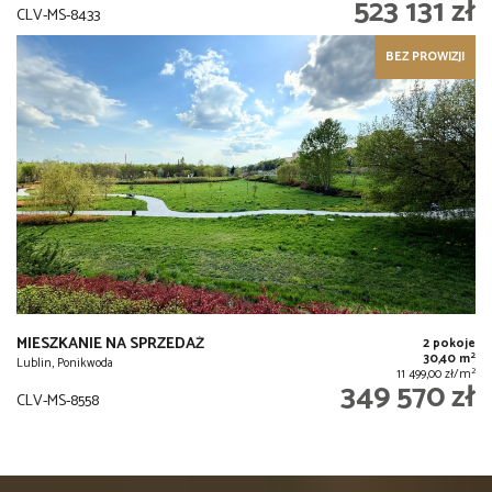
523 131 zł
CLV-MS-8433
BEZ PROWIZJI
MIESZKANIE NA SPRZEDAŻ
2 pokoje
2
30,40 m
Lublin, Ponikwoda
2
11 499,00 zł/m
349 570 zł
CLV-MS-8558