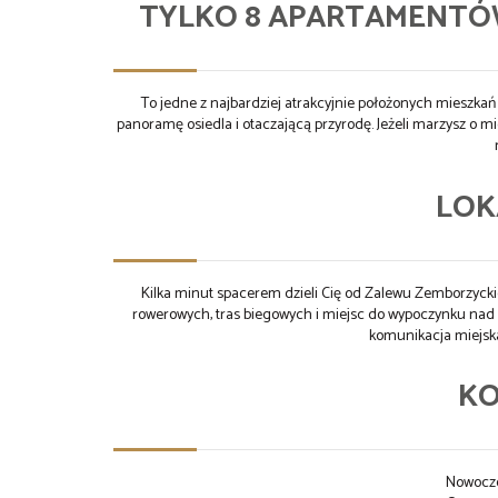
TYLKO 8 APARTAMENTÓ
To jedne z najbardziej atrakcyjnie położonych mieszkań 
panoramę osiedla i otaczającą przyrodę. Jeżeli marzysz o m
LOK
Kilka minut spacerem dzieli Cię od Zalewu Zemborzycki
rowerowych, tras biegowych i miejsc do wypoczynku nad wo
komunikacja miejska
K
Nowocz