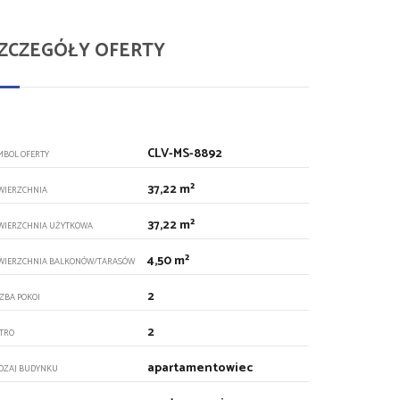
ZCZEGÓŁY OFERTY
CLV-MS-8892
MBOL OFERTY
37,22 m²
WIERZCHNIA
37,22 m²
WIERZCHNIA UŻYTKOWA
4,50 m²
WIERZCHNIA BALKONÓW/TARASÓW
2
CZBA POKOI
2
ĘTRO
apartamentowiec
DZAJ BUDYNKU