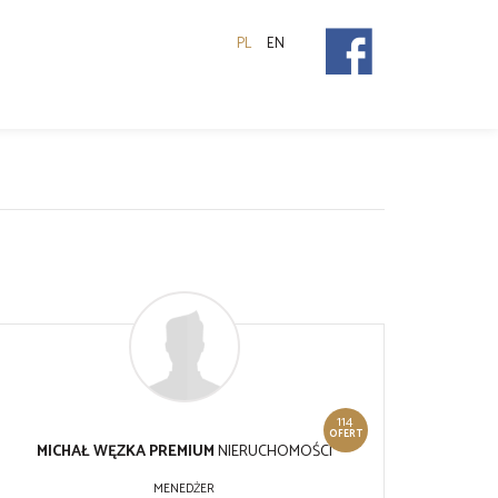
PL
EN
114
OFERT
MICHAŁ WĘZKA PREMIUM
NIERUCHOMOŚCI
MENEDŻER