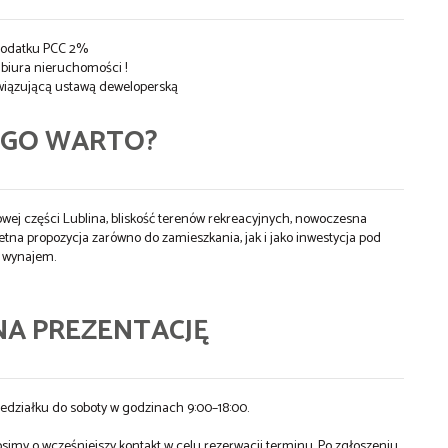
podatku PCC 2%
i biura nieruchomości !
wiązującą ustawą deweloperską
EGO WARTO?
iowej części Lublina, bliskość terenów rekreacyjnych, nowoczesna
etna propozycja zarówno do zamieszkania, jak i jako inwestycja pod
wynajem.
NA PREZENTACJĘ
edziałku do soboty w godzinach 9:00–18:00.
imy o wcześniejszy kontakt w celu rezerwacji terminu. Po zgłoszeniu