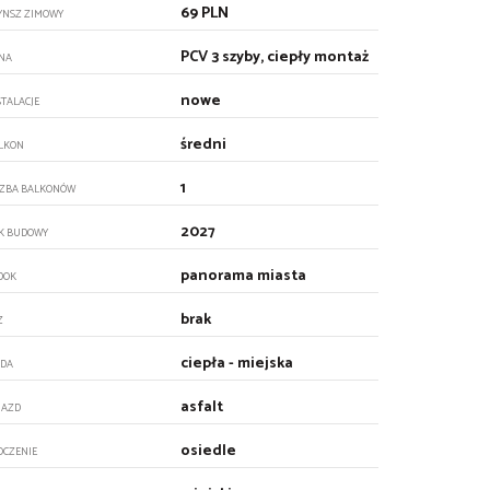
69 PLN
YNSZ ZIMOWY
PCV 3 szyby, ciepły montaż
NA
nowe
STALACJE
średni
LKON
1
CZBA BALKONÓW
2027
K BUDOWY
panorama miasta
DOK
brak
Z
ciepła - miejska
DA
asfalt
JAZD
osiedle
OCZENIE