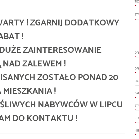
TE
ST
TWARTY ! ZGARNIJ DODATKOWY
ABAT !
 DUŻE ZAINTERESOWANIE
OP
 NAD ZALEWEM !
OP
ISANYCH ZOSTAŁO PONAD 20
LI
MIESZKANIA !
GA
ĘŚLIWYCH NABYWCÓW W LIPCU
ST
ZAM DO KONTAKTU !
ST
MI