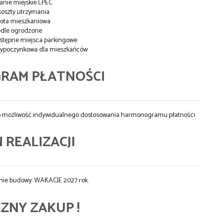
nie miejskie LPEC
koszty utrzymania
ota mieszkaniowa
dle ogrodzone
stępne miejsca parkingowe
-wypoczynkowa dla mieszkańców
RAM PŁATNOŚCI
j o możliwość indywidualnego dostosowania harmonogramu płatności.
 REALIZACJI
nie budowy: WAKACJE 2027 rok.
ZNY ZAKUP !