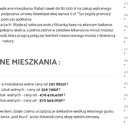
CZ
a wybrane mieszkania. Rabat nawet do 80 000 zł na zakup wybranego
 podpisania umowy deweloperskiej wynosi 0 zł. *Szczegóły promocji
OK
 podczas spotkania.
acjach. Wyobraź sobie poranek z filiżanką kawy na własnym balkonie.
IN
spokojna okolica, a jednocześnie w zaledwie kilkanaście minut możesz
 osób, które pragną połączyć komfort nowoczesnego miasta z bliskością
BA
natury.
LI
E MIESZKANIA :
RO
WI
h - 4 mieszkania wolne ceny od
297 882zł !
GA
7 sztuk wolnych - ceny od
326 796zł !
tuk- wolnych - ceny od -
476 426,40zł !
WO
ztuk wolnych - ceny od -
570 549,00zł !
DO
erskim, dzięki czemu urządzisz je dokładnie według własnego gustu.
zenia „pod klucz” przez doświadczoną ekipę wykończeniową.
OT