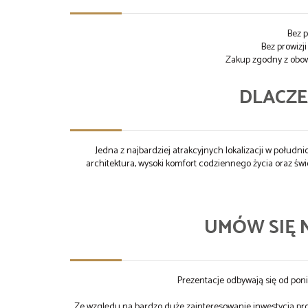
Bez 
Bez prowizj
Zakup zgodny z obo
DLACZ
Jedna z najbardziej atrakcyjnych lokalizacji w połudn
architektura, wysoki komfort codziennego życia oraz świ
UMÓW SIĘ 
Prezentacje odbywają się od poni
Ze względu na bardzo duże zainteresowanie inwestycją pros