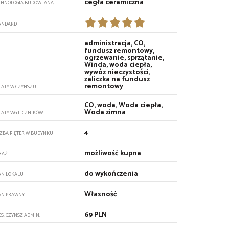
cegła ceramiczna
CHNOLOGIA BUDOWLANA
ANDARD
administracja, CO,
fundusz remontowy,
ogrzewanie, sprzątanie,
Winda, woda ciepła,
wywóz nieczystości,
zaliczka na fundusz
remontowy
ŁATY W CZYNSZU
CO, woda, Woda ciepła,
Woda zimna
ŁATY WG LICZNIKÓW
4
CZBA PIĘTER W BUDYNKU
możliwość kupna
RAŻ
do wykończenia
AN LOKALU
Własność
AN PRAWNY
69 PLN
ES. CZYNSZ ADMIN.