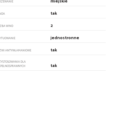
miejskie
RZEWANIE
tak
NDA
2
CZBA WIND
jednostronne
YTUOWANIE
tak
ZWI ANTYWŁAMANIOWE
ZYSTOSOWANIA DLA
tak
EPEŁNOSPRAWNYCH