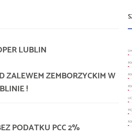
S
PER LUBLIN
SY
PO
D ZALEWEM ZEMBORZYCKIM W
PO
BLINIE !
PO
LI
PI
RO
 BEZ PODATKU PCC 2%