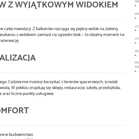
W Z WYJĄTKOWYM WIDOKIEM
OG
WI
LI
w całej inwestycji. Z balkonów rozciąga się piękny widok na zieloną
ieszkaniu z widokiem zamiast na sąsiedni blok — to idealny moment na
US
rezerwację.
DR
ALIZACJA
PR
NI
ego. Codziennie możesz korzystać z terenów spacerowych, ścieżek
dą. W pobliżu znajdują się sklepy, restauracje, szkoły, przedszkola,
 oraz liczne punkty usługowe.
OMFORT
esne budownictwo