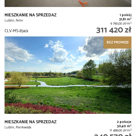
MIESZKANIE NA SPRZEDAŻ
1 pokój
2
31,81 m
Lublin, Felin
2
9 790,00 zł/m
311 420 zł
CLV-MS-8349
BEZ PROWIZJI
MIESZKANIE NA SPRZEDAŻ
2 pokoje
2
30,40 m
Lublin, Ponikwoda
2
11 499,00 zł/m