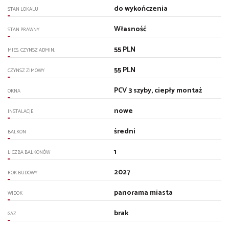
do wykończenia
STAN LOKALU
Własność
STAN PRAWNY
55 PLN
MIES. CZYNSZ ADMIN.
55 PLN
CZYNSZ ZIMOWY
PCV 3 szyby, ciepły montaż
OKNA
nowe
INSTALACJE
średni
BALKON
1
LICZBA BALKONÓW
2027
ROK BUDOWY
panorama miasta
WIDOK
brak
GAZ