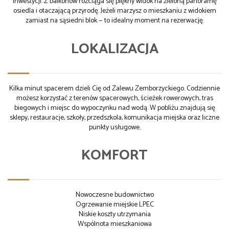
inwestycji. Z balkonów rozciąga się piękny widok na zieloną panoramę
osiedla i otaczającą przyrodę. Jeżeli marzysz o mieszkaniu z widokiem
zamiast na sąsiedni blok — to idealny moment na rezerwację.
LOKALIZACJA
Kilka minut spacerem dzieli Cię od Zalewu Zemborzyckiego. Codziennie
możesz korzystać z terenów spacerowych, ścieżek rowerowych, tras
biegowych i miejsc do wypoczynku nad wodą. W pobliżu znajdują się
sklepy, restauracje, szkoły, przedszkola, komunikacja miejska oraz liczne
punkty usługowe.
KOMFORT
Nowoczesne budownictwo
Ogrzewanie miejskie LPEC
Niskie koszty utrzymania
Wspólnota mieszkaniowa