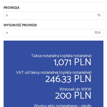
PROWIZJA
%
WYSOKOŚĆ PROWIZJI
PLN
Taksa notarialna (opłata notarialna)
1,071 PLN
VAT od taksy notarialnej (opłaty notarialnej)
246.33 PLN
Wniosek do WKW
200 PLN
Wypisy aktu notarialnego - około