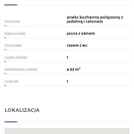
aneks kuchenny połączony z
jadalnią i salonem
TYP KUCHNI
jasna z oknem
RODZAJ KUCHNI
razem z wc
TYP ŁAZIENKI
1
LICZBA ŁAZIENEK
2
4.53 m
POWIERZCHNIA ŁAZIENKI
1
LICZBA WC
LOKALIZACJA