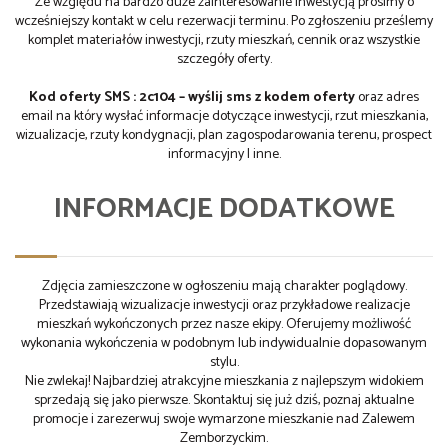
Ze względu na bardzo duże zainteresowanie inwestycją prosimy o
wcześniejszy kontakt w celu rezerwacji terminu. Po zgłoszeniu prześlemy
komplet materiałów inwestycji, rzuty mieszkań, cennik oraz wszystkie
szczegóły oferty.
Kod oferty SMS : 2c104 – wyślij sms z kodem oferty
oraz adres
email na który wysłać informacje dotyczące inwestycji, rzut mieszkania,
wizualizacje, rzuty kondygnacji, plan zagospodarowania terenu, prospect
informacyjny I inne.
INFORMACJE DODATKOWE
Zdjęcia zamieszczone w ogłoszeniu mają charakter poglądowy.
Przedstawiają wizualizacje inwestycji oraz przykładowe realizacje
mieszkań wykończonych przez nasze ekipy. Oferujemy możliwość
wykonania wykończenia w podobnym lub indywidualnie dopasowanym
stylu.
Nie zwlekaj! Najbardziej atrakcyjne mieszkania z najlepszym widokiem
sprzedają się jako pierwsze. Skontaktuj się już dziś, poznaj aktualne
promocje i zarezerwuj swoje wymarzone mieszkanie nad Zalewem
Zemborzyckim.