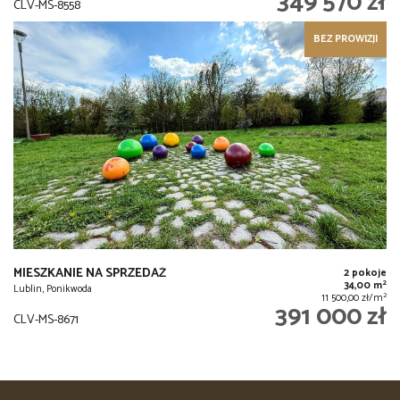
349 570 zł
CLV-MS-8558
BEZ PROWIZJI
MIESZKANIE NA SPRZEDAŻ
2 pokoje
2
34,00 m
Lublin, Ponikwoda
2
11 500,00 zł/m
391 000 zł
CLV-MS-8671