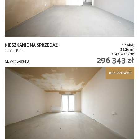
MIESZKANIE NA SPRZEDAŻ
1 pokój
2
28,25 m
Lublin, Felin
2
10 490,00 zł/m
296 343 zł
CLV-MS-8348
BEZ PROWIZJI