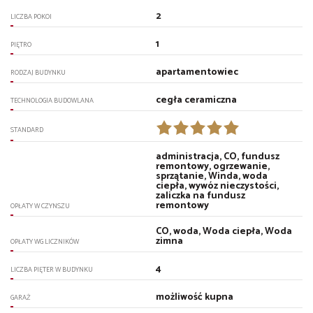
2
LICZBA POKOI
1
PIĘTRO
apartamentowiec
RODZAJ BUDYNKU
cegła ceramiczna
TECHNOLOGIA BUDOWLANA
STANDARD
administracja, CO, fundusz
remontowy, ogrzewanie,
sprzątanie, Winda, woda
ciepła, wywóz nieczystości,
zaliczka na fundusz
remontowy
OPŁATY W CZYNSZU
CO, woda, Woda ciepła, Woda
zimna
OPŁATY WG LICZNIKÓW
4
LICZBA PIĘTER W BUDYNKU
możliwość kupna
GARAŻ