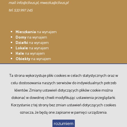
mail:
info@clivus.pl
, mwezka@clivus.pl
tel. 533 997 245
Mieszkania
na wynajem
Domy
na wynajem
Działki
na wynajem
Lokale
na wynajem
Hale
na wynajem
Obiekty
na wynajem
Mieszkania
na sprzedaż
Domy
na sprzedaż
Ta strona wykorzystuje pliki cookies w celach statystycznych oraz w
Działki
na sprzedaż
celu dostosowania naszych serwisów do indywidualnych potrzeb
Lokale
na sprzedaż
Hale
na sprzedaż
klientów. Zmiany ustawień dotyczących plików cookie można
Obiekty
na sprzedaż
dokonać w dowolnej chwili modyfikując ustawienia przeglądarki.
Korzystanie z tej strony bez zmian ustawień dotyczących cookies
oznacza, że będą one zapisane w pamięci urządzenia.
CLIVUS Nieruchomości
2026
Program dla biur nieruchomości
rozumiem
Galactica Virgo