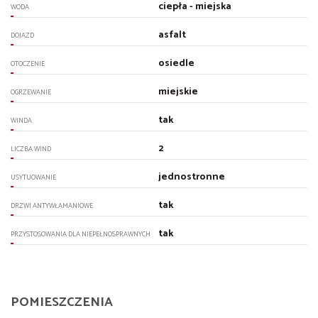
ciepła - miejska
WODA
asfalt
DOJAZD
osiedle
OTOCZENIE
miejskie
OGRZEWANIE
tak
WINDA
2
LICZBA WIND
jednostronne
USYTUOWANIE
tak
DRZWI ANTYWŁAMANIOWE
tak
PRZYSTOSOWANIA DLA NIEPEŁNOSPRAWNYCH
POMIESZCZENIA