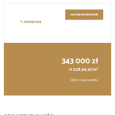
zostaw wiadomość
533997245
343 000 zł
2
11 028,94 zł/m
Oblicz ratę kredytu