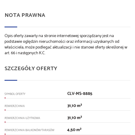
NOTA PRAWNA
Opis oferty zawarty na stronie internetowej sporządzany jest na
podstawie oględzin nieruchomości oraz informacji uzyskanych od
właściciela, może podlegać aktualizacji i nie stanowi oferty określonej w
art. 66 i następnych K.C.
SZCZEGÓŁY OFERTY
CLV-MS-8885
SYMBOL OFERTY
31,10 m²
POWIERZCHNIA
31,10 m²
POWIERZCHNIA UŻYTKOWA
4,50 m²
POWIERZCHNIA BALKONÓW/TARASÓW