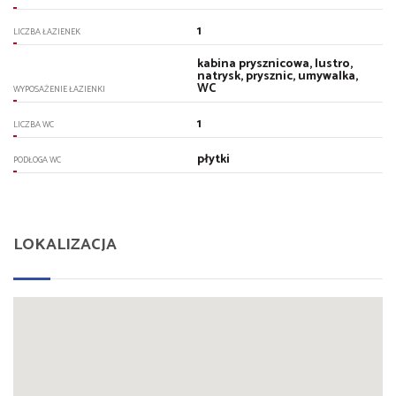
1
LICZBA ŁAZIENEK
kabina prysznicowa, lustro,
natrysk, prysznic, umywalka,
WC
WYPOSAŻENIE ŁAZIENKI
1
LICZBA WC
płytki
PODŁOGA WC
LOKALIZACJA