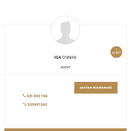
1
OFERT
IGA
OSINIAK
AGENT
zostaw wiadomość
531 693 794
533997245