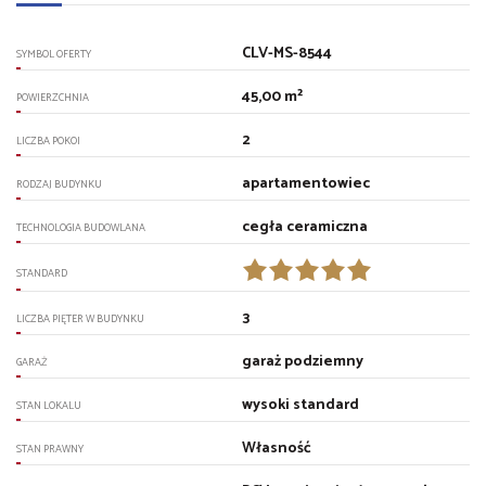
CLV-MS-8544
SYMBOL OFERTY
45,00 m²
POWIERZCHNIA
2
LICZBA POKOI
apartamentowiec
RODZAJ BUDYNKU
cegła ceramiczna
TECHNOLOGIA BUDOWLANA
STANDARD
3
LICZBA PIĘTER W BUDYNKU
garaż podziemny
GARAŻ
wysoki standard
STAN LOKALU
Własność
STAN PRAWNY