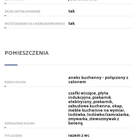
tak
DRZWI ANTYWŁAMANIOWE
tak
PRZYSTOSOWANIA DLA NIEPEŁNOSPRAWNYCH
POMIESZCZENIA
aneks kuchenny - połączony z
salonem
RODZAJ KUCHNI
szafki wiszące, płyta
indukcyjna, piekarnik
elektryczny, piekarnik,
zabudowa kuchenna, okap,
meble kuchenne na wymiar,
lodówka, lodówko/zamrażarka,
zmywarka, zlewozmywak z
baterią
WYPOSAŻENIE KUCHNI
razem z wc
TYP ŁAZIENKI