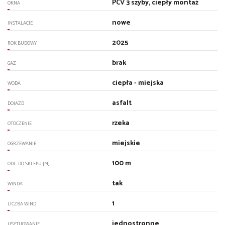
PCV 3 szyby, ciepły montaż
OKNA
nowe
INSTALACJE
2025
ROK BUDOWY
brak
GAZ
ciepła - miejska
WODA
asfalt
DOJAZD
rzeka
OTOCZENIE
miejskie
OGRZEWANIE
100 m
ODL. DO SKLEPU [M]
tak
WINDA
1
LICZBA WIND
jednostronne
USYTUOWANIE