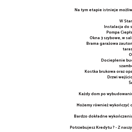
Na tym etapie istnieje możli
W Stan
Instalacja do 
Pompa Ciepła
Okna 3 szybowe, w sa
Brama garażowa zautom
taras
O
Docieplenie bu
szambo
Kostka brukowa oraz opa
Drzwi wejśc
Ś
Każdy dom po wybudowaniu 
Możemy również wykończyć d
Bardzo dokładne wykończenia
Potrzebujesz Kredytu ? - Z nasz