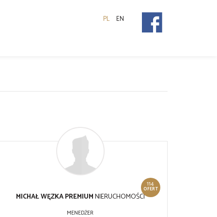
PL
EN
114
OFERT
MICHAŁ WĘZKA PREMIUM
NIERUCHOMOŚCI
MENEDŻER