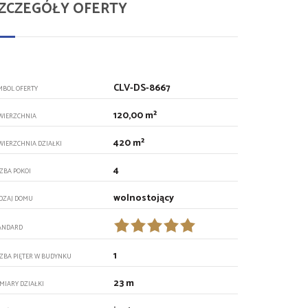
ZCZEGÓŁY OFERTY
CLV-DS-8667
MBOL OFERTY
120,00 m²
WIERZCHNIA
420 m²
WIERZCHNIA DZIAŁKI
4
CZBA POKOI
wolnostojący
DZAJ DOMU
ANDARD
1
CZBA PIĘTER W BUDYNKU
23 m
MIARY DZIAŁKI