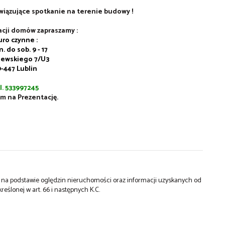
wiązujące spotkanie na terenie budowy !
acji domów zapraszamy :
uro czynne :
. do sob. 9 - 17
alewskiego 7/U3
-447 Lublin
l. 533997245
m na Prezentację.
st na podstawie oględzin nieruchomości oraz informacji uzyskanych od
kreślonej w art. 66 i następnych K.C.