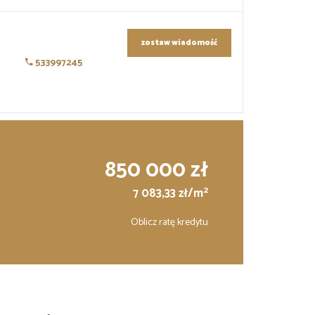
zostaw wiadomość
533997245
850 000 zł
2
7 083,33 zł/m
Oblicz ratę kredytu