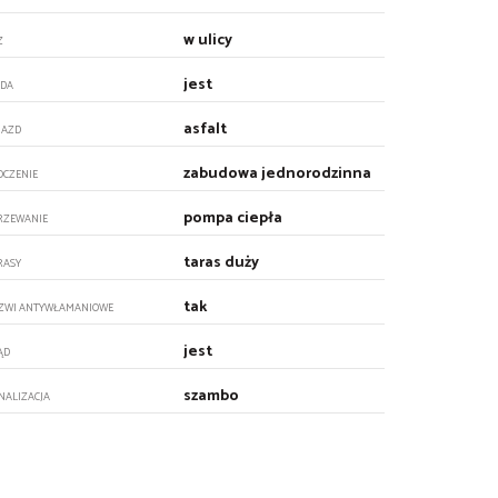
w ulicy
Z
jest
DA
asfalt
JAZD
zabudowa jednorodzinna
OCZENIE
pompa ciepła
RZEWANIE
taras duży
RASY
tak
ZWI ANTYWŁAMANIOWE
jest
ĄD
szambo
NALIZACJA