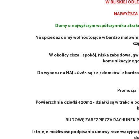
W BLISKIEJ ODL
NAJWYŻSZA 
Domy o najwyższym współczynniku atrakc
Na sprzedaż dom
y wolnostojące w bardzo malownic
czę
W okolicy cisza i spokój, niska zabudowa, g
komunikacyjnego,
Do wyboru na MAJ 2026r. są 7 z 7 domków ! z bardz
Promocja 
Powierzchnia działki 420m2 - działki są w trakcie 
k
BUDOWĘ ZABEZPIECZA RACHUNEK 
Istnieje możliwość podpisania umowy rezerwacyjnej 
do