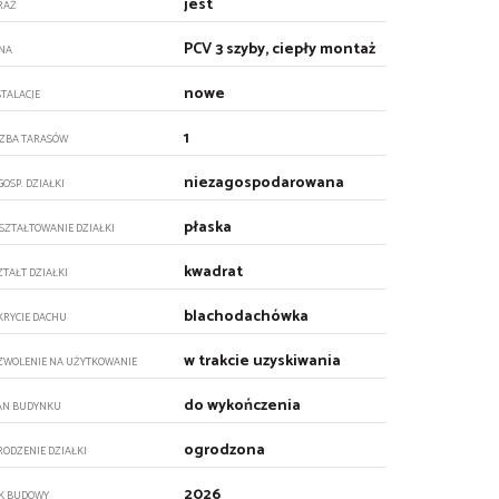
jest
RAŻ
PCV 3 szyby, ciepły montaż
NA
nowe
STALACJE
1
CZBA TARASÓW
niezagospodarowana
GOSP. DZIAŁKI
płaska
SZTAŁTOWANIE DZIAŁKI
kwadrat
ZTAŁT DZIAŁKI
blachodachówka
KRYCIE DACHU
w trakcie uzyskiwania
ZWOLENIE NA UŻYTKOWANIE
do wykończenia
AN BUDYNKU
ogrodzona
RODZENIE DZIAŁKI
2026
K BUDOWY