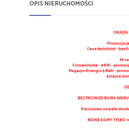
OPIS NIERUCHOMOŚCI
OKAZJA 
Promocja je
Cena 850000zł - bez F
W ce
Fotowoltaika - 6 KW - promo
Magazyn Energi = 5 Kwh
- promo
kolejne do
D
BEZ PROWIZJI BIURA NIER
Prestiżowe osiedle domk
NOWE DOMY TYLKO 1