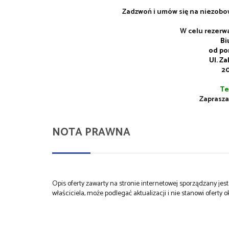
Zadzwoń i umów się na niezobo
W celu rezerw
Bi
od pon
Ul. Z
20
Te
Zaprasza
NOTA PRAWNA
Opis oferty zawarty na stronie internetowej sporządzany je
właściciela, może podlegać aktualizacji i nie stanowi oferty o