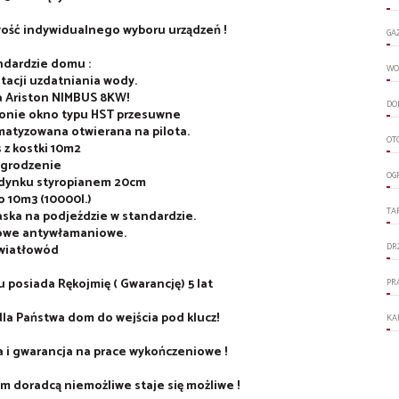
wość indywidualnego wyboru urządzeń !
GA
dardzie domu :
WO
stacji uzdatniania wody.
 Ariston NIMBUS 8KW!
DO
lonie okno typu HST przesuwne
atyzowana otwierana na pilota.
OT
 z kostki 10m2
grodzenie
OG
dynku styropianem 20cm
 10m3 (10000l.)
TA
ska na podjeździe w standardzie.
iowe antywłamaniowe.
DR
wiatłowód
posiada Rękojmię ( Gwarancję) 5 lat
PR
la Państwa dom do wejścia pod klucz!
KA
 i gwarancja na prace wykończeniowe !
ym doradcą niemożliwe staje się możliwe !