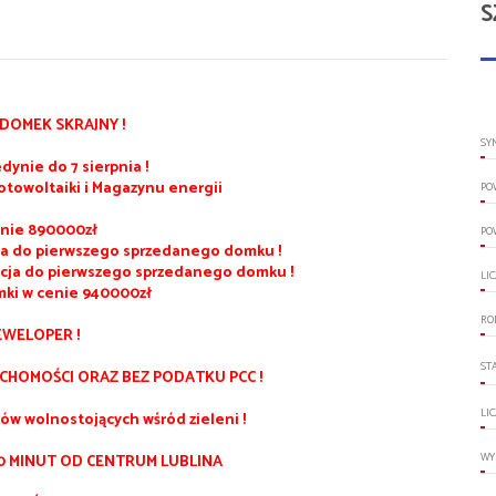
S
DOMEK SKRAJNY !
SY
dynie do 7 sierpnia !
otowoltaiki i Magazynu energii
PO
nie 890000zł
PO
cja do pierwszego sprzedanego domku !
cja do pierwszego sprzedanego domku !
LI
mki w cenie 940000zł
RO
EWELOPER !
ST
UCHOMOŚCI ORAZ BEZ PODATKU PCC !
LI
ów wolnostojących wśród zieleni !
WY
0 MINUT OD CENTRUM LUBLINA