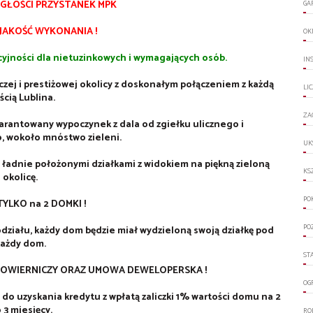
EGŁOŚCI PRZYSTANEK MPK
GA
JAKOŚĆ WYKONANIA !
OK
yjności dla nietuzinkowych i wymagających osób.
IN
zej i prestiżowej okolicy z doskonałym połączeniem z każdą
LI
ścią Lublina.
ZA
warantowany wypoczynek z dala od zgiełku ulicznego i
 wokoło mnóstwo zieleni.
UK
o ładnie położonymi działkami z widokiem na piękną zieloną
KS
okolicę.
PO
TYLKO na 2 DOMKI !
PO
podziału, każdy dom będzie miał wydzieloną swoją działkę pod
ażdy dom.
ST
POWIERNICZY ORAZ UMOWA DEWELOPERSKA !
OG
do uzyskania kredytu z wpłatą zaliczki 1% wartości domu na 2
 3 miesięcy.
RO