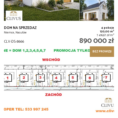
DOM NA SPRZEDAŻ
4 pokoje
2
120,00 m
Niemce, Nasutów
2
7 416,67 zł/m
890 000 zł
CLV-DS-8666
BEZ PROWIZJI