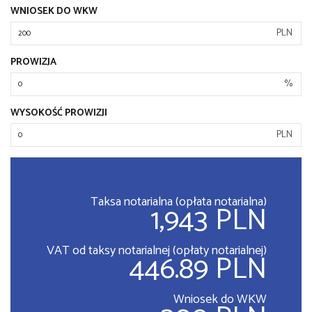
WNIOSEK DO WKW
PLN
PROWIZJA
%
WYSOKOŚĆ PROWIZJI
PLN
Taksa notarialna (opłata notarialna)
1,943 PLN
VAT od taksy notarialnej (opłaty notarialnej)
446.89 PLN
Wniosek do WKW