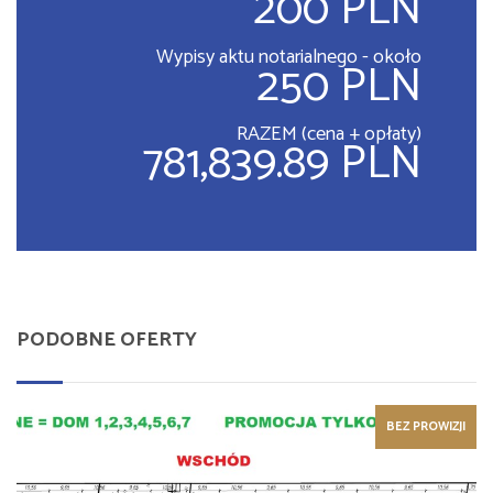
200 PLN
Wypisy aktu notarialnego - około
250 PLN
RAZEM (cena + opłaty)
781,839.89 PLN
PODOBNE OFERTY
BEZ PROWIZJI