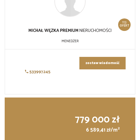
113
OFERT
MICHAŁ WĘZKA PREMIUM
NIERUCHOMOŚCI
MENEDŻER
zostaw wiadomość
533997245
779 000 zł
2
6 589,41 zł/m