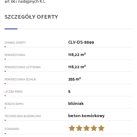
art. 66 i następnych K.C.
SZCZEGÓŁY OFERTY
CLV-DS-8899
SYMBOL OFERTY
118,22 m²
POWIERZCHNIA
118,22 m²
POWIERZCHNIA UŻYTKOWA
355 m²
POWIERZCHNIA DZIAŁKI
5
LICZBA POKOI
bliźniak
RODZAJ DOMU
beton komórkowy
TECHNOLOGIA BUDOWLANA
STANDARD