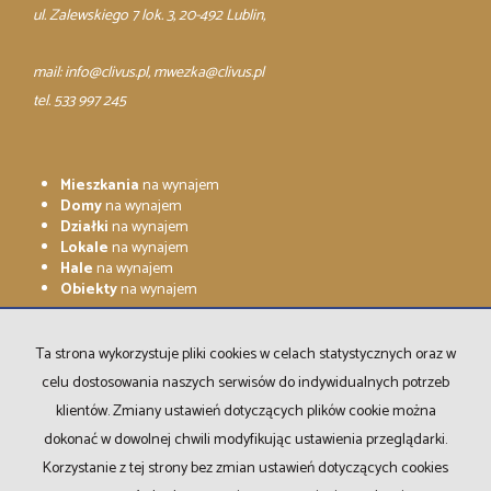
ul. Zalewskiego 7 lok. 3, 20-492 Lublin,
mail:
info@clivus.pl
, mwezka@clivus.pl
tel. 533 997 245
Mieszkania
na wynajem
Domy
na wynajem
Działki
na wynajem
Lokale
na wynajem
Hale
na wynajem
Obiekty
na wynajem
Mieszkania
na sprzedaż
Domy
na sprzedaż
Ta strona wykorzystuje pliki cookies w celach statystycznych oraz w
Działki
na sprzedaż
celu dostosowania naszych serwisów do indywidualnych potrzeb
Lokale
na sprzedaż
Hale
na sprzedaż
klientów. Zmiany ustawień dotyczących plików cookie można
Obiekty
na sprzedaż
dokonać w dowolnej chwili modyfikując ustawienia przeglądarki.
Korzystanie z tej strony bez zmian ustawień dotyczących cookies