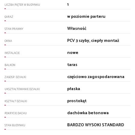
1
LICZBA PIĘTER W BUDYNKU
w poziomie parteru
GARAŻ
Własność
STAN PRAWNY
PCV 3 szyby, ciepły montaż
OKNA
nowe
INSTALACJE
taras
BALKON
częściowo zagospodarowana
ZAGOSP. DZIAŁKI
płaska
UKSZTAŁTOWANIE DZIAŁKI
prostokąt
KSZTAŁT DZIAŁKI
dachówka betonowa
POKRYCIE DACHU
BARDZO WYSOKI STANDARD
STAN BUDYNKU