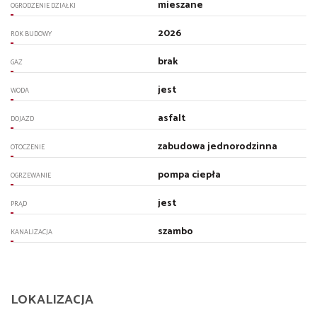
mieszane
OGRODZENIE DZIAŁKI
2026
ROK BUDOWY
brak
GAZ
jest
WODA
asfalt
DOJAZD
zabudowa jednorodzinna
OTOCZENIE
pompa ciepła
OGRZEWANIE
jest
PRĄD
szambo
KANALIZACJA
LOKALIZACJA