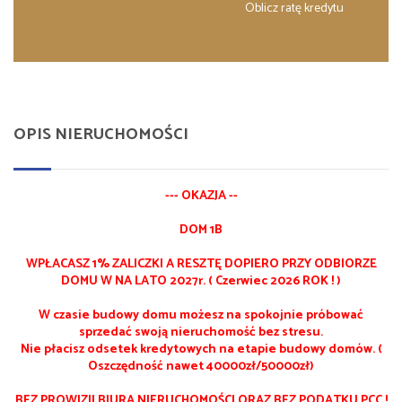
Oblicz ratę kredytu
OPIS NIERUCHOMOŚCI
--- OKAZJA --
DOM 1B
WPŁACASZ 1% ZALICZKI A RESZTĘ DOPIERO PRZY ODBIORZE
DOMU W NA LATO 2027r. ( Czerwiec 2026 ROK ! )
W czasie budowy domu możesz na spokojnie próbować
sprzedać swoją nieruchomość bez stresu.
Nie płacisz odsetek kredytowych na etapie budowy domów. (
Oszczędność nawet 40000zł/50000zł)
BEZ PROWIZJI BIURA NIERUCHOMOŚCI ORAZ BEZ PODATKU PCC !