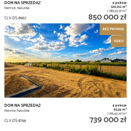
DOM NA SPRZEDAŻ
4 pokoje
2
120,00 m
Niemce, Nasutów
2
7 083,33 zł/m
850 000 zł
CLV-DS-8667
BEZ PROWIZJI
VIDEO
DOM NA SPRZEDAŻ
4 pokoje
2
93,35 m
Niemce, Nasutów
2
7 916,44 zł/m
739 000 zł
CLV-DS-8795