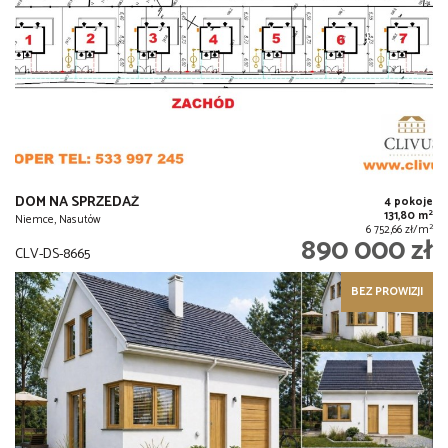
DOM NA SPRZEDAŻ
4 pokoje
2
131,80 m
Niemce, Nasutów
2
6 752,66 zł/m
890 000 zł
CLV-DS-8665
BEZ PROWIZJI