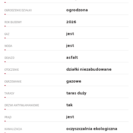
ogrodzona
OGRODZENIE DZIAŁKI
2026
ROK BUDOWY
jest
GAZ
jest
WODA
asfalt
DOJAZD
działki niezabudowane
OTOCZENIE
gazowe
OGRZEWANIE
taras duży
TARASY
tak
DRZWI ANTYWŁAMANIOWE
jest
PRĄD
oczyszczalnia ekologiczna
KANALIZACJA