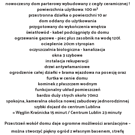
nowoczesny dom parterowy wybudowany z cegły ceramicznej !
powierzchnia użytkowa: 100 m²
przestronna działka o powierzchni 10 ar
dom oddany do użytkowania
przygotowany do wykończenia wnętrza
światłowód - kabel podciągnięty do domu
ogrzewanie gazowe - piec plus zasobnik na wodę 120l.
ocieplenie 20cm styropian
oczyszczalnia biologiczna - kanalizacja
okna 3 szybowe
instalacja rekuperacji
drzwi antywłamaniowe
ogrodzenie całej działki + brama wjazdowa na posesję oraz
furtka w cenie domu
kominek z płaszczem wodnym
funkcjonalny układ pomieszczeń
bardzo duży strych około 70m2
spokojna, kameralna okolica nowej zabudowy jednorodzinnej
szybki dojazd do centrum Lublina
= Węglin Kraśnicka 15 minut / Centrum Lublin 23 minuty
Przestrzeń wokół domu daje ogromne możliwości aranżacyjne –
można stworzyć piękny ogród z własnym basenem, strefę