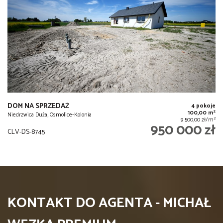
DOM NA SPRZEDAŻ
4 pokoje
2
100,00 m
Niedrzwica Duża, Osmolice-Kolonia
2
9 500,00 zł/m
950 000 zł
CLV-DS-8745
KONTAKT DO AGENTA - MICHAŁ