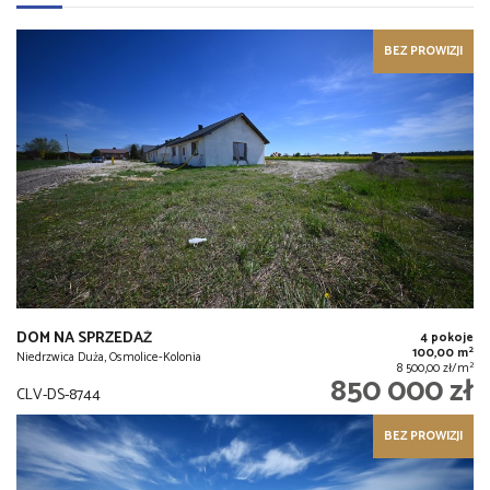
BEZ PROWIZJI
DOM NA SPRZEDAŻ
4 pokoje
2
100,00 m
Niedrzwica Duża, Osmolice-Kolonia
2
8 500,00 zł/m
850 000 zł
CLV-DS-8744
BEZ PROWIZJI