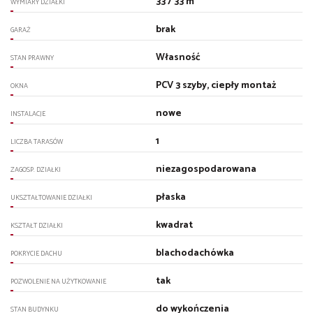
33 / 33 m
WYMIARY DZIAŁKI
brak
GARAŻ
Własność
STAN PRAWNY
PCV 3 szyby, ciepły montaż
OKNA
nowe
INSTALACJE
1
LICZBA TARASÓW
niezagospodarowana
ZAGOSP. DZIAŁKI
płaska
UKSZTAŁTOWANIE DZIAŁKI
kwadrat
KSZTAŁT DZIAŁKI
blachodachówka
POKRYCIE DACHU
tak
POZWOLENIE NA UŻYTKOWANIE
do wykończenia
STAN BUDYNKU