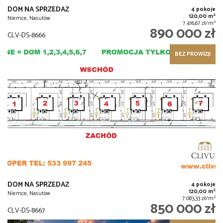
DOM NA SPRZEDAŻ
4 pokoje
2
120,00 m
Niemce, Nasutów
2
7 416,67 zł/m
890 000 zł
CLV-DS-8666
BEZ PROWIZJI
DOM NA SPRZEDAŻ
4 pokoje
2
120,00 m
Niemce, Nasutów
2
7 083,33 zł/m
850 000 zł
CLV-DS-8667