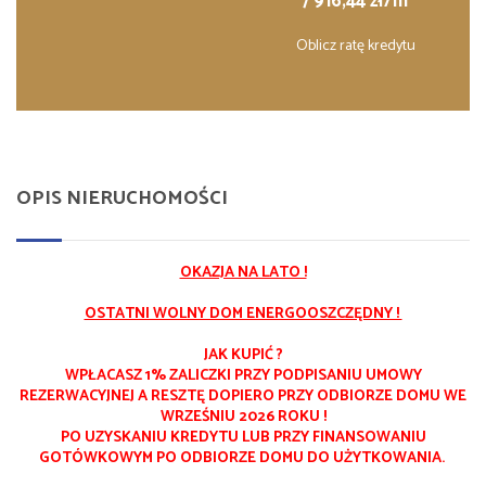
7 916,44 zł/m
Oblicz ratę kredytu
OPIS NIERUCHOMOŚCI
OKAZJA NA LATO !
OSTATNI WOLNY DOM ENERGOOSZCZĘDNY !
JAK KUPIĆ ?
WPŁACASZ 1% ZALICZKI PRZY PODPISANIU UMOWY
REZERWACYJNEJ A RESZTĘ DOPIERO PRZY ODBIORZE DOMU WE
WRZEŚNIU 2026 ROKU !
PO UZYSKANIU KREDYTU LUB PRZY FINANSOWANIU
GOTÓWKOWYM PO ODBIORZE DOMU DO UŻYTKOWANIA.