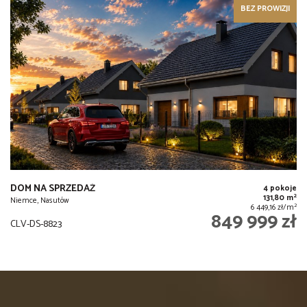
BEZ PROWIZJI
DOM NA SPRZEDAŻ
4 pokoje
2
131,80 m
Niemce, Nasutów
2
6 449,16 zł/m
849 999 zł
CLV-DS-8823