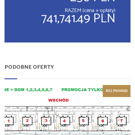
RAZEM (cena + opłaty)
741,741.49 PLN
PODOBNE OFERTY
BEZ PROWIZJI