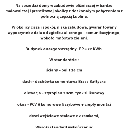
Na sprzedaż dom
y w zabudowie bliźniaczej w bardzo
malowniczej i prestiżowej okolicy z doskonałym połączeniem z
północną częścią Lublina.
W okolicy cisza i spokój, niska zabudowa, gwarantowany
wypoczynek z dala od zgiełku ulicznego i komunikacyjnego,
wokoło mnóstwo zieleni.
Budynek energooszczędny ! EP = 22 KWh
W standardzie :
ściany – belit 24 cm
dach - dachówka cementowa Brass Bałtycka
elewacja – styropian 20cm, tynk silikonowy
okna - PCV 6 komorowe 3 szybowe + ciepły montaż
drzwi wejściowe stalowe z 2 zamkami,
Wysoki standard wykończenia: