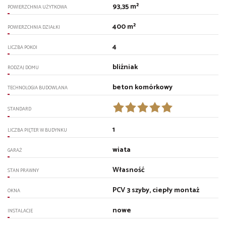
93,35 m²
POWIERZCHNIA UŻYTKOWA
400 m²
POWIERZCHNIA DZIAŁKI
4
LICZBA POKOI
bliźniak
RODZAJ DOMU
beton komórkowy
TECHNOLOGIA BUDOWLANA
STANDARD
1
LICZBA PIĘTER W BUDYNKU
wiata
GARAŻ
Własność
STAN PRAWNY
PCV 3 szyby, ciepły montaż
OKNA
nowe
INSTALACJE