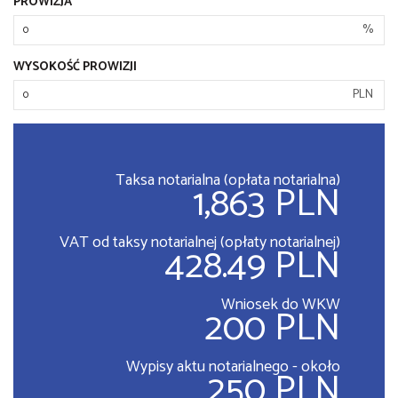
PROWIZJA
%
WYSOKOŚĆ PROWIZJI
PLN
Taksa notarialna (opłata notarialna)
1,863 PLN
VAT od taksy notarialnej (opłaty notarialnej)
428.49 PLN
Wniosek do WKW
200 PLN
Wypisy aktu notarialnego - około
250 PLN