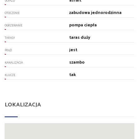
asfalt
DOJAZD
zabudowa jednorodzinna
OTOCZENIE
pompa ciepła
OGRZEWANIE
taras duży
TARASY
jest
PRĄD
szambo
KANALIZACJA
tak
KLUCZE
LOKALIZACJA