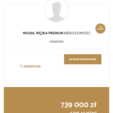
114
OFERT
MICHAŁ WĘZKA PREMIUM
NIERUCHOMOŚCI
MENEDŻER
zostaw wiadomość
533997245
739 000 zł
2