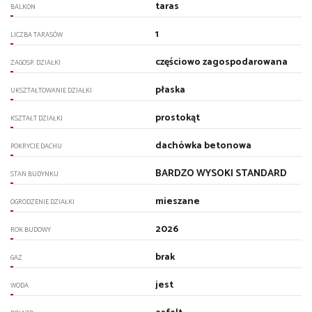
taras
BALKON
1
LICZBA TARASÓW
częściowo zagospodarowana
ZAGOSP. DZIAŁKI
płaska
UKSZTAŁTOWANIE DZIAŁKI
prostokąt
KSZTAŁT DZIAŁKI
dachówka betonowa
POKRYCIE DACHU
BARDZO WYSOKI STANDARD
STAN BUDYNKU
mieszane
OGRODZENIE DZIAŁKI
2026
ROK BUDOWY
brak
GAZ
jest
WODA