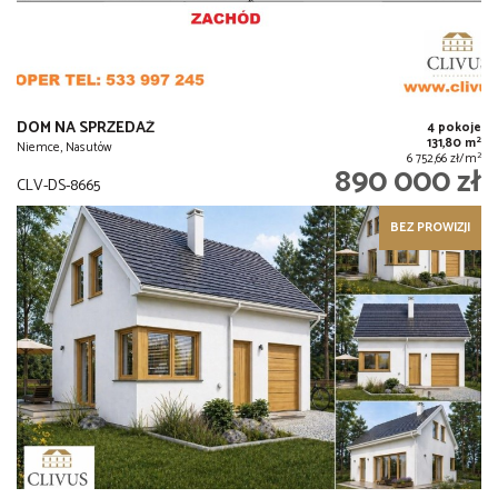
DOM NA SPRZEDAŻ
4 pokoje
2
131,80 m
Niemce, Nasutów
2
6 752,66 zł/m
890 000 zł
CLV-DS-8665
BEZ PROWIZJI